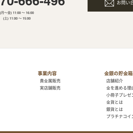
70-666-496
お問い
(月～金) 11:00 ～ 16:00
(土) 11:00 ～ 15:00
事業内容
⾦銀の貯⾦箱
貴⾦属販売
店舗紹介
実店舗販売
⾦を進める理
小冊子プレゼ
⾦貨とは
銀貨とは
プラチナコイ