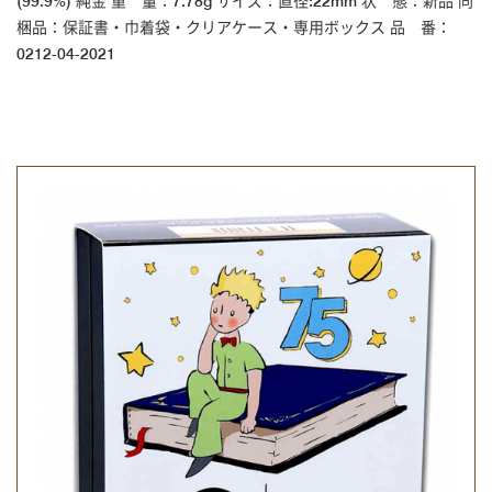
(99.9%) 純金 重 量：7.78g サイズ：直径:22mm 状 態：新品 同
梱品：保証書・巾着袋・クリアケース・専用ボックス 品 番：
0212-04-2021